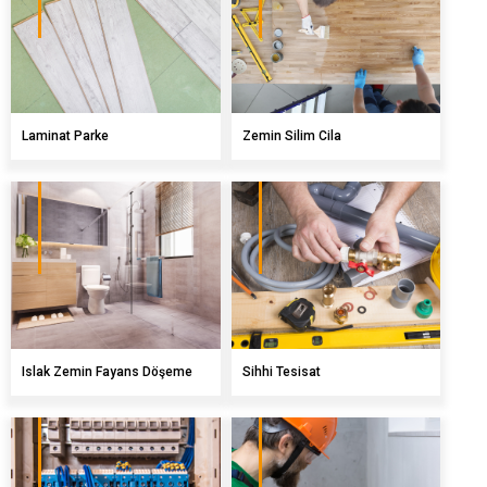
Kurumsal
Laminat Parke
Zemin Silim Cila
Tadilat - Dekorasyon
İnşaat
Hırdavat - Nalburiye
Kiralık İskele
Bayiliklerimiz
Islak Zemin Fayans Döşeme
Sihhi Tesisat
İletişim