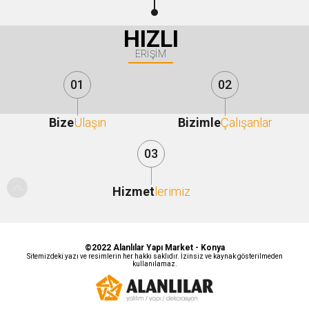
HIZLI
ERİŞİM
01
02
Bize
Ulaşın
Bizimle
Çalışanlar
03
Hizmet
lerimiz
Bizi Takip Edin
Mail
Whatsapp
©2022 Alanlılar Yapı Market - Konya
Facebook
Sitemizdeki yazı ve resimlerin her hakkı saklıdır. İzinsiz ve kaynak gösterilmeden
kullanılamaz.
İnstagram
Linkedin