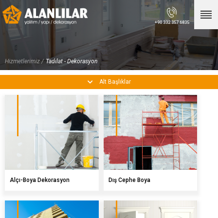
×
+90 332 357 6835
Sonraki Hizmet
×
Tadilat - Dekorasyon
Hizmetlerimiz /
Tadilat - Dekorasyon
İnşaat
Alt Başlıklar
Hırdavat - Nalburiye
Kiralık İskele
Kurumsal
Bayiliklerimiz
İletişim
Alçı-Boya Dekorasyon
Dış Cephe Boya